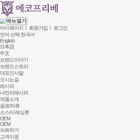
메뉴열기
마이페이지
ㅣ
회원가입
ㅣ
로그인
언어 선택
한국어
English
日本語
中文
브랜드이야기
브랜드스토리
대표인사말
오시는길
레시피
나만의레시피
제품소개
음료/차류
소스/드레싱류
OEM
OEM
의뢰하기
고객지원